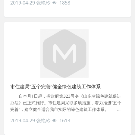
2019-04-29
张艳玲
1858
转型升级，都具有重要意义。《办法》出台后，市住建局将会
同相关部门，从三个方面抓好贯彻落实。
市住建局“五个完善”健全绿色建筑工作体系
自本月1日起，省政府第323号令《山东省绿色建筑促进
办法》已正式施行。市住建局采取多项措施，着力推进“五个
完善”，建立健全适合我市实际的绿色建筑工作体系。 一
是完善绿色建筑发展专项规划体系。启动我市绿色建筑专项规
2019-04-29
张艳玲
1613
划编制，以2020年为基期，2025年为规划期，明确绿色建筑
发展目标、重点发展区域