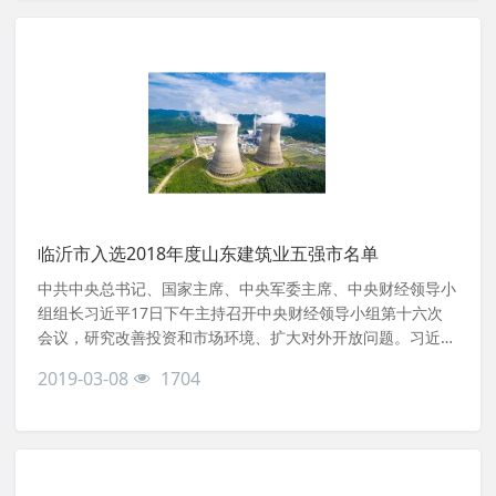
临沂市入选2018年度山东建筑业五强市名单
中共中央总书记、国家主席、中央军委主席、中央财经领导小
组组长习近平17日下午主持召开中央财经领导小组第十六次
会议，研究改善投资和市场环境、扩大对外开放问题。习近平
总书记发表重要讲话强调，要改善投资和市场环境，加快对外
2019-03-08
1704
开放步伐，降低市场运行成本，营造稳定公平透明、可预期的
营商环境，加快建设开放型经济新体制，推动我国经济持续健
康发展。对外开放是我国的基本国策。以开放促改革、促发
展，是我国发展不断取得新